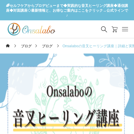
🌈セルフケアからプロデビューまで◆実践的な音叉ヒーリング講座◆通信講
座◆対面講座◇最新情報と、お得なご案内はここをクリック→公式ラインで
♪
ブログ
ブログ
Onsalaboの音叉ヒーリング講座｜詳細と