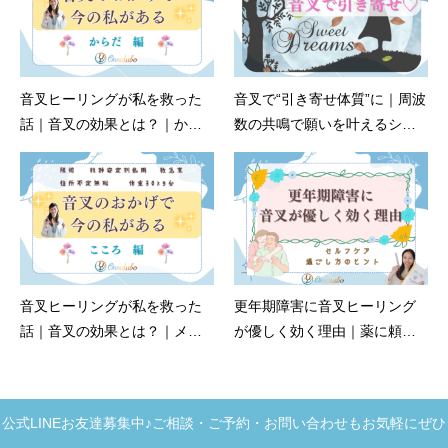
音叉ヒーリングが私を救った
音叉で“引き寄せ体質”に｜周波
話｜音叉の効果とは？｜から
数の共鳴で願いを叶えるシン
だ編
プルな法則
音叉ヒーリングが私を救った
更年期障害に音叉ヒーリング
話｜音叉の効果とは？｜メン
が優しく効く理由｜薬に頼ら
タル編
ない自然なセルフケア
公式LINEお友達募集中♪ご相談・ご予約・お問い合わせもお気軽にぜひ