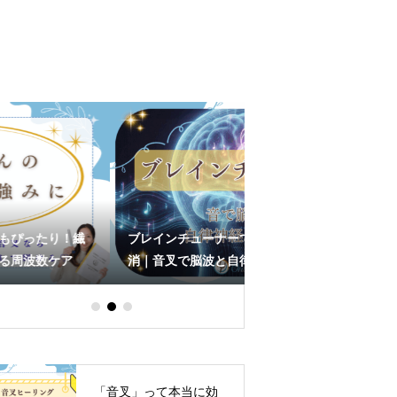
ブレインチューナーで脳疲労と不眠を解
432Hzの効果と宇宙の
消｜音叉で脳波と自律神経を整える
ケとは｜科学を超えた
「音叉」って本当に効