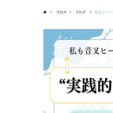
ブログ
ブログ
音叉ヒーリ
432Hzの効果と宇宙の
ケとは｜科学を超えた音