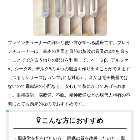
ブレインチューナーの詳細な使い方が学べる講座です。ブレイ
ンチューナーは、基本の音叉と目的の脳波の音叉の2本を鳴ら
すことでできるうねりの部分を利用して、ベータβ、アルファ
α、シータΘ、デルタδの４つの脳波を作り出すことができます
（つるりシリーズはガンマγにも対応）。音叉は電子機器では
ないので電磁波の心配なく、安心して脳にかけてあげられま
す。眼精疲労、脳疲労、不眠、精神疲労などの現代人特有の不
調にとても効果的なのでおすすめです。
こんな方におすすめ
・脳疲労を和らげたい方 ・睡眠の質を改善したい方 ・脳