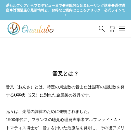
🌈セルフケアからプロデビューまで◆実践的な音叉ヒーリング講座◆通信講
座◆対面講座◇最新情報と、お得なご案内はここをクリック→公式ラインで
♪
音叉とは？
音叉（おんさ）とは、特定の周波数の音または固有の振動数を発
するU字状（2又）に別れた金属製の器具です。
元々は、楽器の調律のために発明されました。
1900年代に、フランスの聴覚心理発声学者アルフレッド・Ａ・
トマティス博士が「音」を用いた治療法を発明し、その後アメリ