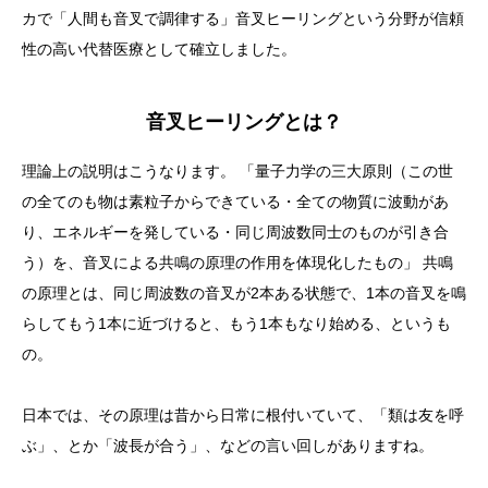
カで「人間も音叉で調律する」音叉ヒーリングという分野が信頼
性の高い代替医療として確立しました。
音叉ヒーリングとは？
理論上の説明はこうなります。 「量子力学の三大原則（この世
の全てのも物は素粒子からできている・全ての物質に波動があ
り、エネルギーを発している・同じ周波数同士のものが引き合
う）を、音叉による共鳴の原理の作用を体現化したもの」 共鳴
の原理とは、同じ周波数の音叉が2本ある状態で、1本の音叉を鳴
らしてもう1本に近づけると、もう1本もなり始める、というも
の。
日本では、その原理は昔から日常に根付いていて、「類は友を呼
ぶ」、とか「波長が合う」、などの言い回しがありますね。