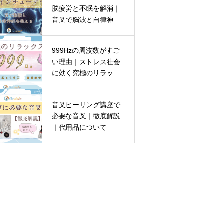
脳疲労と不眠を解消｜
音叉で脳波と自律神経
を整える
999Hzの周波数がすご
い理由｜ストレス社会
に効く究極のリラック
ス音とは？
音叉ヒーリング講座で
必要な音叉｜徹底解説
｜代用品について