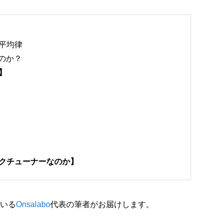
平均律
なのか？
】
クチューナーなのか】
ている
Onsalabo
代表の筆者がお届けします。