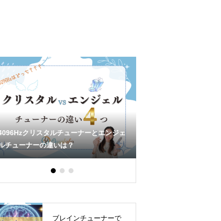
「音叉」って本当に効くの？音の振動で
432Hzの効果と宇宙
心と体を整える仕組みを解説
ケとは｜科学を超えた
ブレインチューナーで