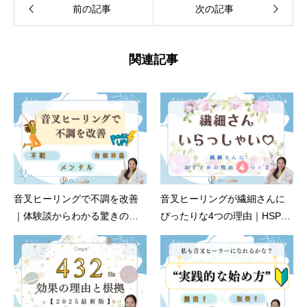
前の記事
次の記事
関連記事
音叉ヒーリングで不調を改善
音叉ヒーリングが繊細さんに
｜体験談からわかる驚きの効
ぴったりな4つの理由｜HSP向
果と変化
け