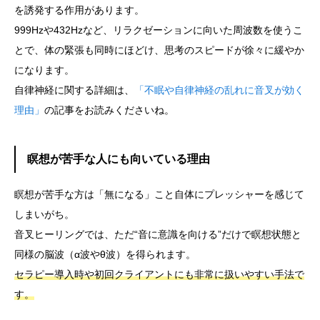
を誘発する作用があります。
999Hzや432Hzなど、リラクゼーションに向いた周波数を使うこ
とで、体の緊張も同時にほどけ、思考のスピードが徐々に緩やか
になります。
自律神経に関する詳細は、
「不眠や自律神経の乱れに音叉が効く
理由」
の記事をお読みくださいね。
瞑想が苦手な人にも向いている理由
瞑想が苦手な方は「無になる」こと自体にプレッシャーを感じて
しまいがち。
音叉ヒーリングでは、ただ“音に意識を向ける”だけで瞑想状態と
同様の脳波（α波やθ波）を得られます。
セラピー導入時や初回クライアントにも非常に扱いやすい手法で
す。