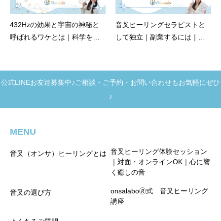
432Hzの効果と宇宙の神秘と
音叉ヒーリングセラピストと
呼ばれるワケとは｜科学を超
して独立｜副業するには｜実
えた音の体験
践的な始め方
公式LINEお友達募集中♪ご相談・ご予約・お問い合わせもお気軽にぜひ
♪
MENU
音叉ヒーリング体験セッション
音叉（オンサ）ヒーリングとは
｜対面・オンラインOK｜心に響
く癒しの音
onsalabo🄬式 音叉ヒーリング
音叉の選び方
講座