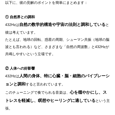
以下に、彼の見解のポイントを簡単にまとめます：
①
自然界との調和
自然の数学的構造や宇宙の法則と調和している
432Hzは
と
彼は考えています。
たとえば、地球の回転、惑星の周期、シューマン共振（地球の脳
波とも言われる）など、さまざまな「自然の周波数」と432Hzが
共鳴しやすいという立場です。
②
人体への好影響
人間の身体、特に心臓・脳・細胞のバイブレーシ
432Hzは
ョンと調和
すると言われています。
心を穏やかにし、ス
このチューニングで奏でられる音楽は、
トレスを軽減し、瞑想やヒーリングに適している
という主
張。