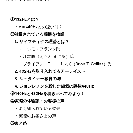
①432Hz
とは？
・A＝440Hzとの違いは？
②注目されている根拠を検証
1. サイマティクス理論とは？
・コシモ・フランク氏
・江本勝（えもと まさる）氏
・ブライアン・T・コリンズ（Brian T. Collins）氏
2. 432Hzを取り入れてるアーテイスト
3. シュタイナー教育の噂
4. ジョンレノンを殺した凶気の調律440Hz
③440Hz
と432Hzを聴き比べてみよう！
④実際の体験談・お客様の声
・よく知られている効果
・実際のお客さまの声
⑤まとめ