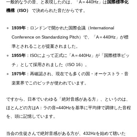
一般的なラの音、と表現したのは、「A＝440Hz」は
国際標準化
機構（ISO）
で決められた音だからです。
1939
年
：ロンドンで開かれた国際会議（International
Conference on Standardizing Pitch）で、「A＝440Hz」が標
準とされることが提案されました。
1955
年
：ISOによって正式に「A＝440Hz」が「国際標準ピッ
チ」として採用されました（ISO 16）。
1975
年
：再確認され、現在でも多くの国・オーケストラ・音
楽業界でこのピッチが使われています。
ですから、日本でいわゆる「絶対音感がある方」、というのは、
ほとんどの方はA：ラの音=440Hzを基準に平均律で調律した音程
を、頭に記憶しています。
当会の生徒さんで絶対音感がある方が、432Hzを始めて聴いた