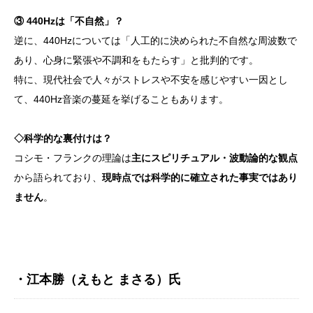
③ 440Hz
は「不自然」？
逆に、440Hzについては「人工的に決められた不自然な周波数で
あり、心身に緊張や不調和をもたらす」と批判的です。
特に、現代社会で人々がストレスや不安を感じやすい一因とし
て、440Hz音楽の蔓延を挙げることもあります。
◇
科学的な裏付けは？
コシモ・フランクの理論は
主にスピリチュアル・波動論的な観点
から語られており、
現時点では科学的に確立された事実ではあり
ません
。
・江本勝（えもと まさる）氏