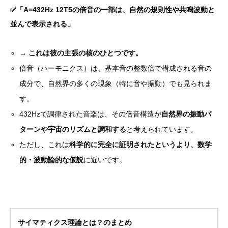
✅
「A=432Hz 12T5の倍音の一部は、自然の規則性や共鳴波動と
並んで表示される」
→
これは彼の主張の核のひとつです。
倍音（ハーモニクス）は、基本音の整数倍で構成される音の
成分で、自然界の多くの現象（特に音や振動）でも見られま
す。
432Hzで調律された音楽は、その倍音構造が
自然界の振動パ
ターンや宇宙のリズムと調和する
と考えられています。
ただし、これは
科学的に完全に証明されたというより、数学
的・波動論的な仮説
に近いです。
サイマティクス理論とは？のまとめ