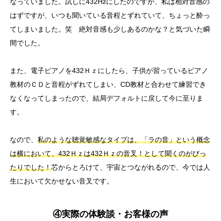
なっていました。試しに432Hzにしたのですが、私は相対音感の
はずですが、いつも聞いている音程とずれていて、ちょっと酔っ
てしまいました。笑 絶対音感も少しあるのかな？と気づいた瞬
間でした。
また、電子ピアノを432Ｈｚにしたら、子供が習っているピアノ
教材のＣＤと音程がずれてしまい、CD教材と合わせて練習でき
なくなってしまったので、結局デフォルトに戻して今に至りま
す。
なので、
私のような聴覚敏感なタイプは、「ラの音」という概念
は横において、432Ｈｚは432Ｈｚの音叉！として聞くのがぴっ
たりでした！
芯からとろけて、宇宙とつながれるので、今では人
生において欠かせない音叉です。
④実際の体験談・お客様の声