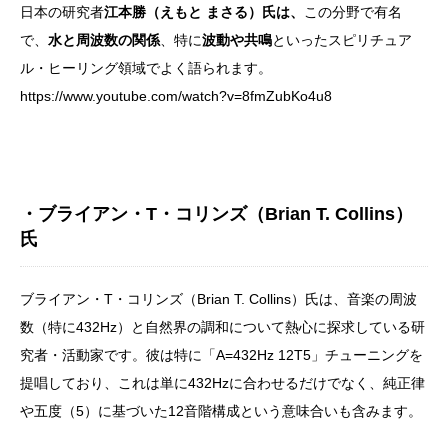
日本の研究者
江本勝（えもと まさる）氏は、
この分野で有名
で、
水と周波数の関係
、特に
波動や共鳴
といったスピリチュア
ル・ヒーリング領域でよく語られます。
https://www.youtube.com/watch?v=8fmZubKo4u8
・ブライアン・T・コリンズ（Brian T. Collins）
氏
ブライアン・T・コリンズ（Brian T. Collins）氏は、音楽の周波
数（特に432Hz）と自然界の調和について熱心に探求している研
究者・活動家です。彼は特に「A=432Hz 12T5」チューニングを
提唱しており、これは単に432Hzに合わせるだけでなく、純正律
や五度（5）に基づいた12音階構成という意味合いも含みます。