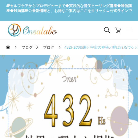
🌈セルフケアからプロデビューまで◆実践的な音叉ヒーリング講座◆通信講
座◆対面講座◇最新情報と、お得なご案内はここをクリック→公式ラインで
♪
ブログ
ブログ
432Hzの効果と宇宙の神秘と呼ばれるワケ