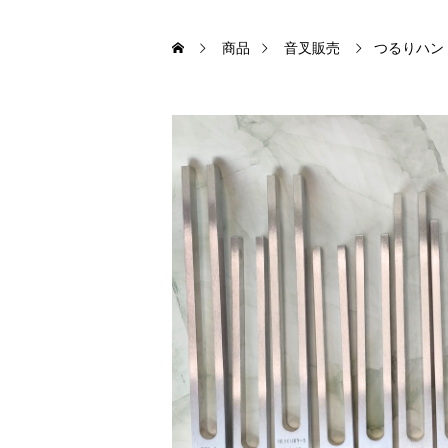
商品
音叉販売
つるりハン