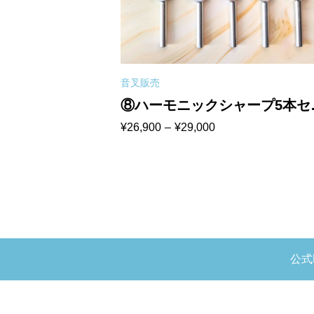
音叉販売
ナー
⑧ハーモニックシャープ5本セ
価
¥
26,900
–
¥
29,000
ト
格
帯:
¥26,900
–
¥29,000
公式