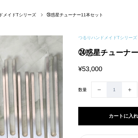
ドメイドTシリーズ
㉔惑星チューナー11本セット
つるりハンドメイドTシリーズ
㉔惑星チューナー
¥
53,000
㉔
数量
惑
星
チ
カートに入
ュ
ー
ナ