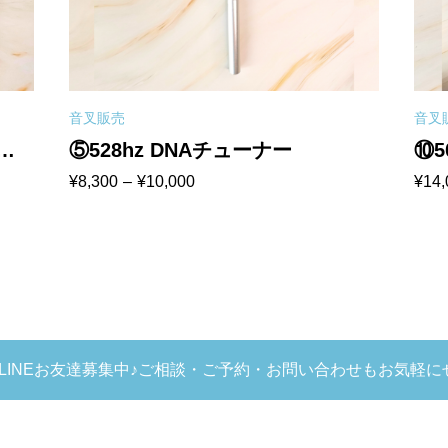
音叉販売
音叉
ッ
⑤528hz DNAチューナー
⑩5
価
価
¥
8,300
–
¥
10,000
¥
14,
格
格
帯:
帯:
¥8,300
¥14,
–
–
¥10,000
¥17,
LINEお友達募集中♪ご相談・ご予約・お問い合わせもお気軽に