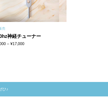
販売
音叉販売
0hz神経チューナー
おすすめ音叉デ
000
–
¥
17,000
¥
84,600
【つるり】受
000
000
ぜひ♪